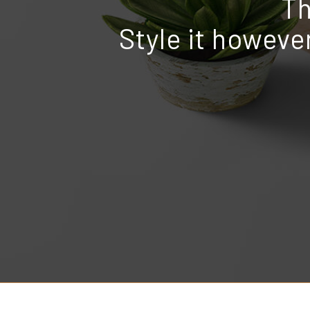
Th
Style it howeve