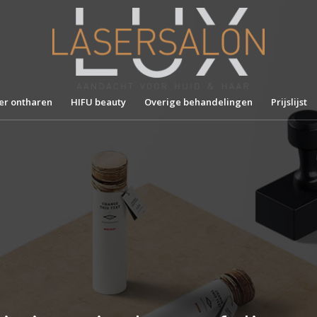
er ontharen
HIFU beauty
Overige behandelingen
Prijslijst