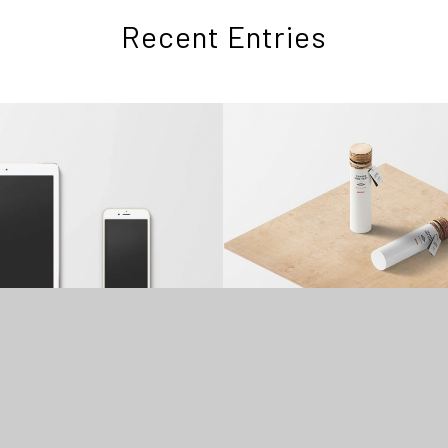
Recent Entries
Classic Single Entry
Classic Single Entry #2
Overige