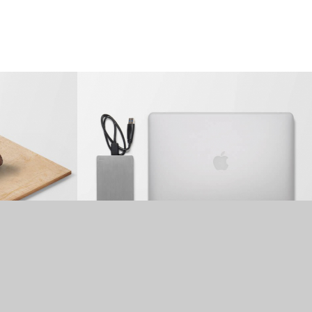
MacBook PRO & SSD
Socialmedia