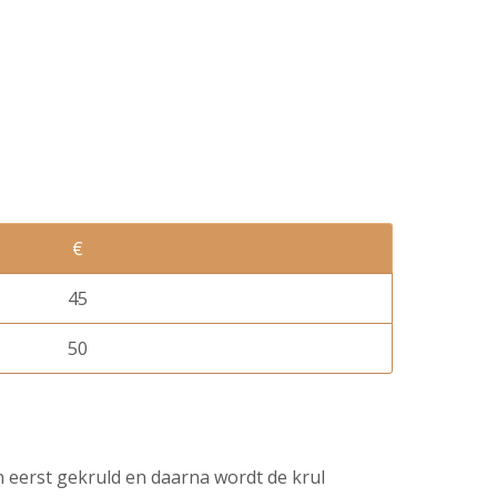
€
45
50
 eerst gekruld en daarna wordt de krul