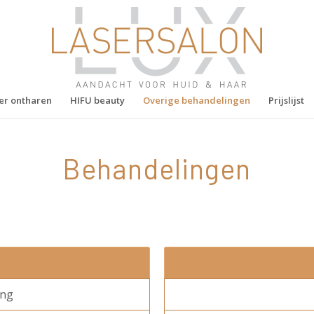
er ontharen
HIFU beauty
Overige behandelingen
Prijslijst
Behandelingen
ing