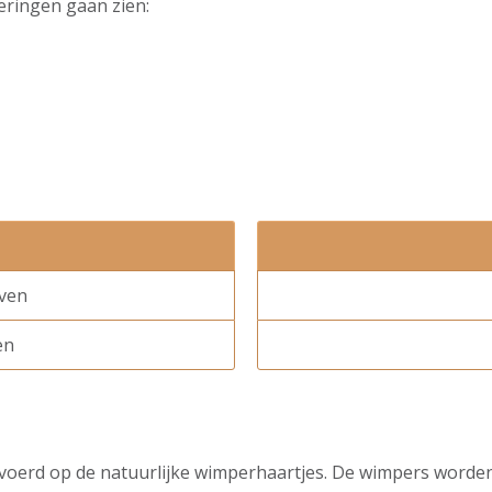
eringen gaan zien:
rven
en
evoerd op de natuurlijke wimperhaartjes. De wimpers worden