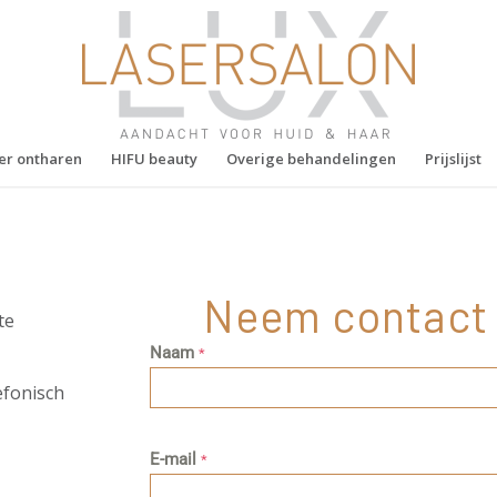
er ontharen
HIFU beauty
Overige behandelingen
Prijslijst
Neem contact 
te
Naam
*
efonisch
E-mail
*